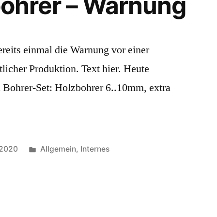
zbohrer – Warnung
bereits einmal die Warnung vor einer
licher Produktion. Text hier. Heute
n Bohrer-Set: Holzbohrer 6..10mm, extra
Veröffentlicht
 2020
Allgemein
,
Internes
in