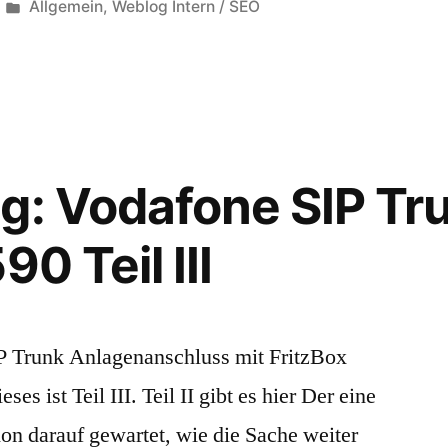
Veröffentlicht
Allgemein
,
Weblog Intern / SEO
in
g: Vodafone SIP Tr
90 Teil III
P Trunk Anlagenanschluss mit FritzBox
ses ist Teil III. Teil II gibt es hier Der eine
on darauf gewartet, wie die Sache weiter