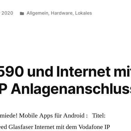
Veröffentlicht
r 2020
Allgemein
,
Hardware
,
Lokales
in
7590 und Internet m
IP Anlagenanschlus
ede! Mobile Apps für Android : Titel:
ed Glasfaser Internet mit dem Vodafone IP