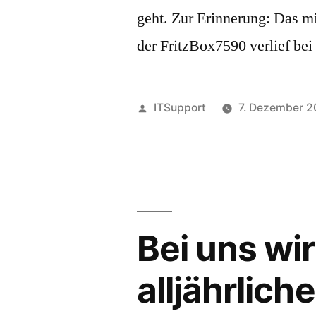
geht. Zur Erinnerung: Das m
der FritzBox7590 verlief bei
Veröffentlicht
ITSupport
7. Dezember 
von
Bei uns wir
alljährlic