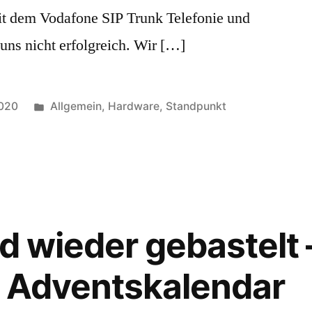
it dem Vodafone SIP Trunk Telefonie und
 uns nicht erfolgreich. Wir […]
Veröffentlicht
2020
Allgemein
,
Hardware
,
Standpunkt
in
d wieder gebastelt 
he Adventskalendar