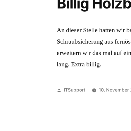
Billig Hol
An dieser Stelle hatten wir 
Schraubsicherung aus fernöst
erweitern wir das mal auf ei
lang. Extra billig.
Veröffentlicht
ITSupport
10. November
von