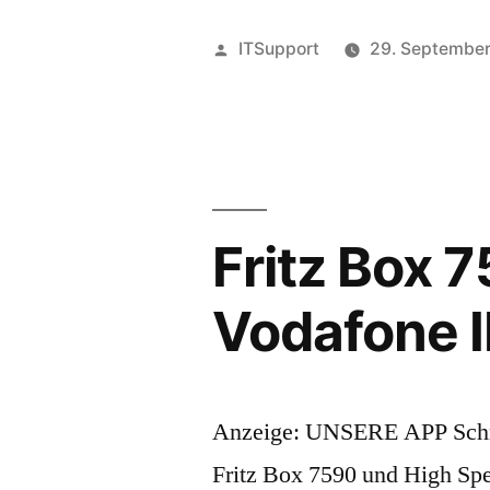
Veröffentlicht
ITSupport
29. Septembe
von
Fritz Box 
Vodafone 
Anzeige: UNSERE APP Schmi
Fritz Box 7590 und High Spe