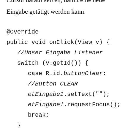
Cursor darauf setzen, damit eine neue
Eingabe getätigt werden kann.
@Override 

   switch (v.getId()) { 

      case R.id.
buttonClear
      //Button CLEAR

      etEingabe1
      etEingabe1
.requestFocus(); 

      break; 

   } 
