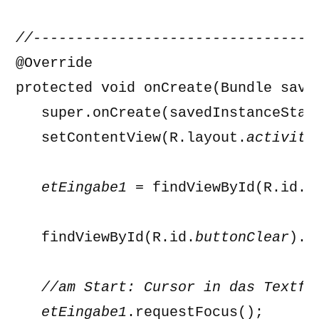
@Override 

protected void onCreate(Bundle saved
   super.onCreate(savedInstanceState
   setContentView(R.layout.
activity
   etEingabe1 
= findViewById(R.id.
e
   findViewById(R.id.
buttonClear
).s
   //am Start: Cursor in das Textfel
   etEingabe1
.requestFocus(); 
