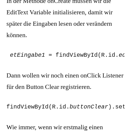
In der Methode onCreate müssen wir die
EditText Variable initialisieren, damit wir
später die Eingaben lesen oder verändern
können.
 etEingabe1 
= findViewById(R.id.
edi
Dann wollen wir noch einen onClick Listener
für den Button Clear registrieren.
findViewById(R.id.
buttonClear
).setO
Wie immer, wenn wir erstmalig einen