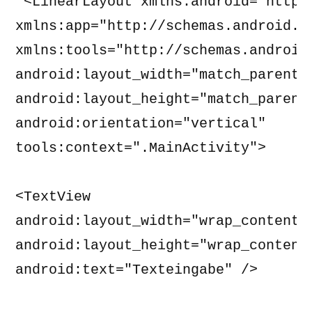
 <LinearLayout xmlns:android="http:
xmlns:app="http://schemas.android.co
xmlns:tools="http://schemas.android.
android:layout_width="match_parent" 
android:layout_height="match_parent"
android:orientation="vertical" 

tools:context=".MainActivity"> 

<TextView 

android:layout_width="wrap_content" 
android:layout_height="wrap_content"
android:text="Texteingabe" /> 
