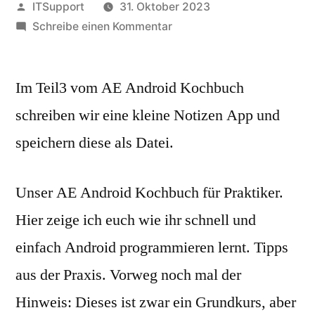
Veröffentlicht
ITSupport
31. Oktober 2023
von
zu
Schreibe einen Kommentar
AE
Android
Im Teil3 vom AE Android Kochbuch
Kochbuch:
Notizen
schreiben wir eine kleine Notizen App und
App.
speichern diese als Datei.
Dateien
speichern
Unser AE Android Kochbuch für Praktiker.
Hier zeige ich euch wie ihr schnell und
einfach Android programmieren lernt. Tipps
aus der Praxis. Vorweg noch mal der
Hinweis: Dieses ist zwar ein Grundkurs, aber