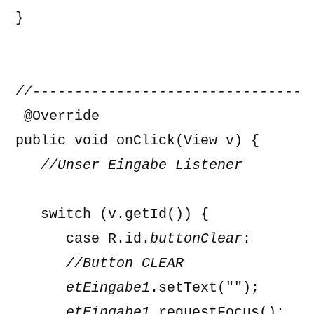
}

 @Override 

   //Unser Eingabe Listener

   switch (v.getId()) { 

      case R.id.
buttonClear
      //Button CLEAR

      etEingabe1
      etEingabe1
.requestFocus(); 
