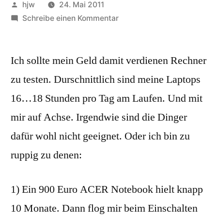
Veröffentlicht
hjw
24. Mai 2011
von
zu
Schreibe einen Kommentar
Die
Halbwertszeit
Ich sollte mein Geld damit verdienen Rechner
meiner
Notebook
zu testen. Durschnittlich sind meine Laptops
scheint
16…18 Stunden pro Tag am Laufen. Und mit
gering
mir auf Achse. Irgendwie sind die Dinger
dafür wohl nicht geeignet. Oder ich bin zu
ruppig zu denen:
1) Ein 900 Euro ACER Notebook hielt knapp
10 Monate. Dann flog mir beim Einschalten