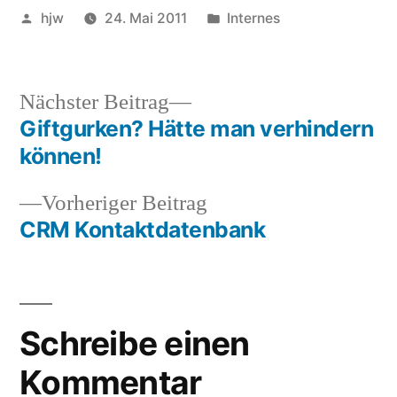
Veröffentlicht
Veröffentlicht
hjw
24. Mai 2011
Internes
von
in
Nächster
Nächster Beitrag
Beitrag:
Giftgurken? Hätte man verhindern
Beitragsnavigation
können!
Vorheriger
Vorheriger Beitrag
Beitrag:
CRM Kontaktdatenbank
Schreibe einen
Kommentar