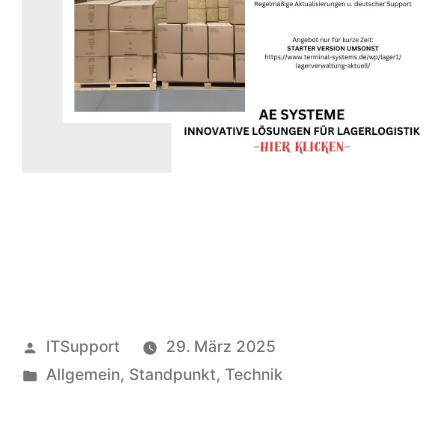
Veröffentlicht
ITSupport
29. März 2025
von
Veröffentlicht
Allgemein
,
Standpunkt
,
Technik
in