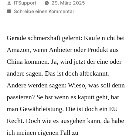
Veröffentlicht
ITSupport
29. März 2025
von
zu
Schreibe einen Kommentar
Amazon
und
Gerade schmerzhaft gelernt: Kaufe nicht bei
der
Marktplatz
Amazon, wenn Anbieter oder Produkt aus
–
China kommen. Ja, wird jetzt der eine oder
hier
die
andere sagen. Das ist doch altbekannt.
defekte
Andere werden sagen: Wieso, was soll denn
Vape
passieren? Selbst wenn es kaputt geht, hat
man Gewährleistung. Die ist doch ein EU
Recht. Doch wie es ausgehen kann, da habe
ich meinen eigenen Fall zu