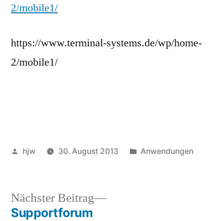
2/mobile1/
https://www.terminal-systems.de/wp/home-
2/mobile1/
Veröffentlicht
Veröffentlicht
hjw
30. August 2013
Anwendungen
von
in
Nächster
Nächster Beitrag
Beitrag:
Supportforum