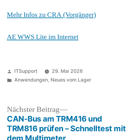
Mehr Infos zu CRA (Vorgänger)
AE WWS Lite im Internet
Veröffentlicht
ITSupport
29. Mai 2026
von
Veröffentlicht
Anwendungen
,
Neues vom Lager
in
Nächster
Nächster Beitrag
Beitrag:
CAN-Bus am TRM416 und
Beitragsnavigation
TRM816 prüfen – Schnelltest mit
dem Multimeter