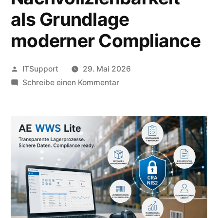
als Grundlage
moderner Compliance
Veröffentlicht
ITSupport
29. Mai 2026
von
zu
Schreibe einen Kommentar
Cyber
Resilience
Act
(CRA)
und
AE
WWS
Lite
–