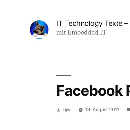
Zum
Inhalt
IT Technology Texte – 
springen
mit Embedded IT
Facebook 
Veröffentlicht
hjw
19. August 2011
von