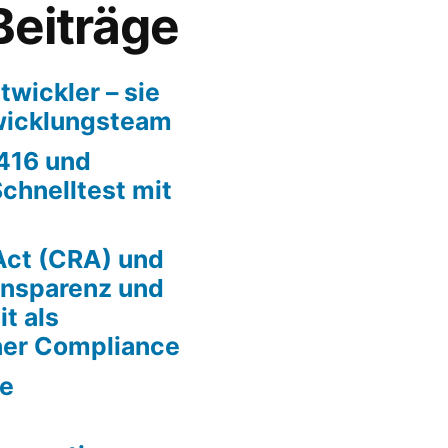
Beiträge
twickler – sie
twicklungsteam
416 und
chnelltest mit
Act (CRA) und
ansparenz und
t als
er Compliance
se