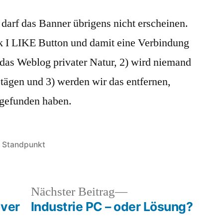
darf das Banner übrigens nicht erscheinen.
 I LIKE Button und damit eine Verbindung
 das Weblog privater Natur, 2) wird niemand
ägen und 3) werden wir das entfernen,
 gefunden haben.
Veröffentlicht
Standpunkt
in
heriger
Nächster
Nächster Beitrag
rag:
Beitrag:
over
Industrie PC – oder Lösung?