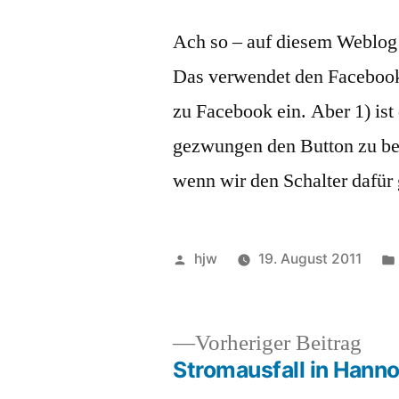
Ach so – auf diesem Weblog 
Das verwendet den Facebook
zu Facebook ein. Aber 1) ist
gezwungen den Button zu bet
wenn wir den Schalter dafür
Veröffentlicht
hjw
19. August 2011
von
Vor
Vorheriger Beitrag
Beit
Stromausfall in Hann
Beitragsnavigation