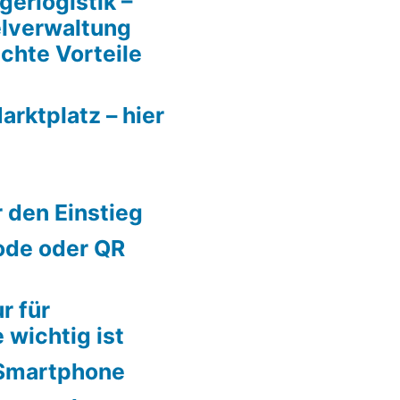
gerlogistik –
elverwaltung
chte Vorteile
rktplatz – hier
 den Einstieg
ode oder QR
r für
wichtig ist
 Smartphone