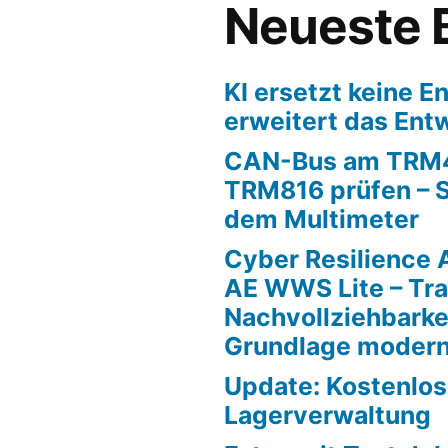
Neueste 
KI ersetzt keine En
erweitert das En
CAN-Bus am TRM
TRM816 prüfen – S
dem Multimeter
Cyber Resilience 
AE WWS Lite – Tr
Nachvollziehbarkei
Grundlage modern
Update: Kostenlo
Lagerverwaltung