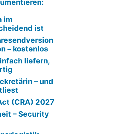
kumentieren:
n im
cheidend ist
hresendversion
n – kostenlos
infach liefern,
rtig
ekretärin – und
liest
Act (CRA) 2027
eit – Security