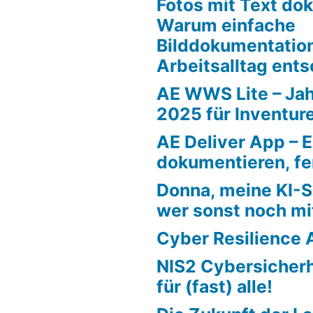
Fotos mit Text do
Warum einfache
Bilddokumentatio
Arbeitsalltag ents
AE WWS Lite – Ja
2025 für Inventure
AE Deliver App – E
dokumentieren, fe
Donna, meine KI-S
wer sonst noch mit
Cyber Resilience 
NIS2 Cybersicherh
für (fast) alle!