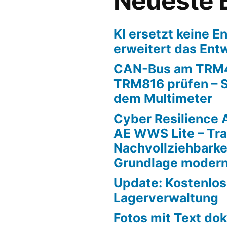
Neueste 
KI ersetzt keine En
erweitert das En
CAN-Bus am TRM
TRM816 prüfen – S
dem Multimeter
Cyber Resilience 
AE WWS Lite – Tr
Nachvollziehbarkei
Grundlage modern
Update: Kostenlo
Lagerverwaltung
Fotos mit Text do