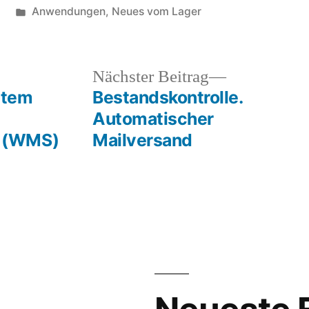
Veröffentlicht
0
Anwendungen
,
Neues vom Lager
in
heriger
Nächster
Nächster Beitrag
rag:
Beitrag:
stem
Bestandskontrolle.
Automatischer
 (WMS)
Mailversand