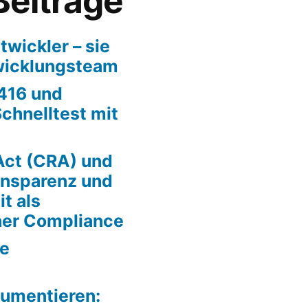
Beiträge
twickler – sie
twicklungsteam
416 und
chnelltest mit
Act (CRA) und
ansparenz und
t als
er Compliance
se
kumentieren: