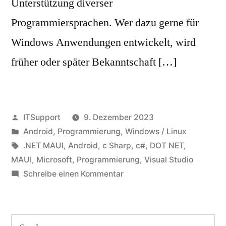
Unterstützung diverser
Programmiersprachen. Wer dazu gerne für
Windows Anwendungen entwickelt, wird
früher oder später Bekanntschaft […]
Veröffentlicht
ITSupport
9. Dezember 2023
von
Veröffentlicht
Android
,
Programmierung
,
Windows / Linux
in
Schlagwörter:
.NET MAUI
,
Android
,
c Sharp
,
c#
,
DOT NET
,
MAUI
,
Microsoft
,
Programmierung
,
Visual Studio
zu
Schreibe einen Kommentar
Android
Programmierung
mit
Suchen