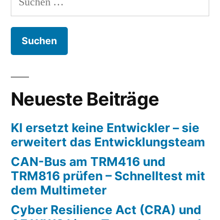
C#
nach:
und
DOT
NET
MAUI.
Teil
1.
Neueste Beiträge
Einstieg
KI ersetzt keine Entwickler – sie
erweitert das Entwicklungsteam
CAN-Bus am TRM416 und
TRM816 prüfen – Schnelltest mit
dem Multimeter
Cyber Resilience Act (CRA) und