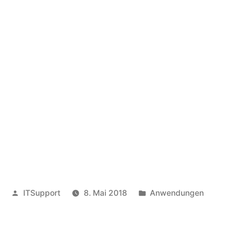
Veröffentlicht
Veröffentlicht
ITSupport
8. Mai 2018
Anwendungen
von
in