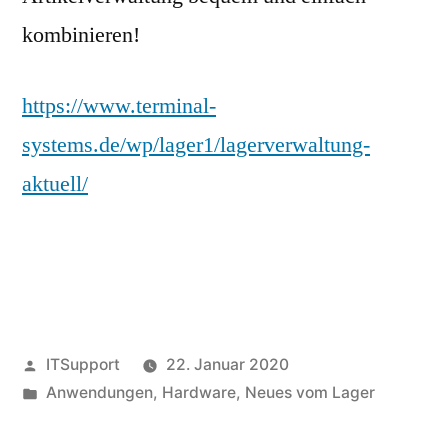
kombinieren!
https://www.terminal-
systems.de/wp/lager1/lagerverwaltung-
aktuell/
Veröffentlicht
ITSupport
22. Januar 2020
von
Veröffentlicht
Anwendungen
,
Hardware
,
Neues vom Lager
in