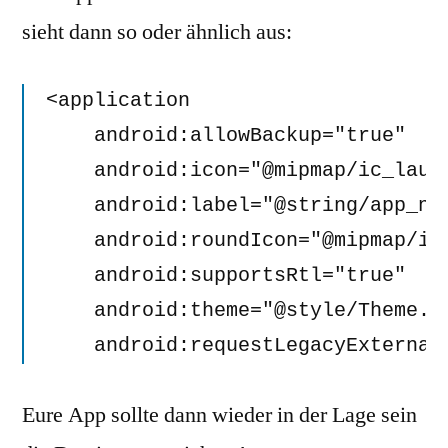
sieht dann so oder ähnlich aus:
<application

    android:allowBackup="true"

    android:icon="@mipmap/ic_launc
    android:label="@string/app_nam
    android:roundIcon="@mipmap/ic_
    android:supportsRtl="true"

    android:theme="@style/Theme.AE
    android:requestLegacyExternal
Eure App sollte dann wieder in der Lage sein