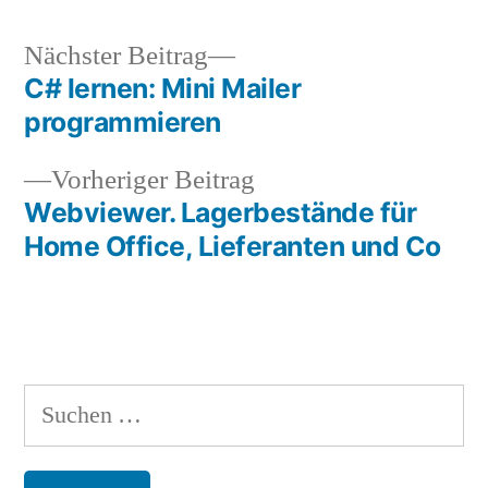
Nächster
Nächster Beitrag
Beitrag:
C# lernen: Mini Mailer
Beitragsnavigation
programmieren
Vorheriger
Vorheriger Beitrag
Beitrag:
Webviewer. Lagerbestände für
Home Office, Lieferanten und Co
Suchen
nach: